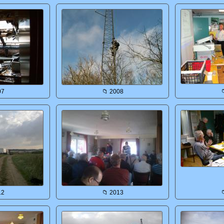
07
📁 2008

12
📁 2013
