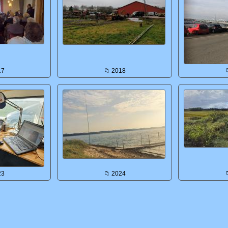
17
📁 2018

23
📁 2024
